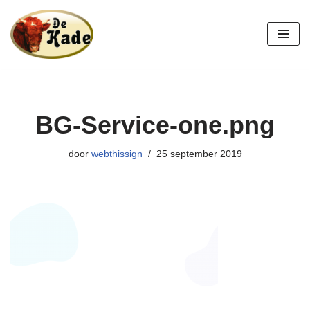
Ga
naar
de
inhoud
BG-Service-one.png
door
webthissign
25 september 2019