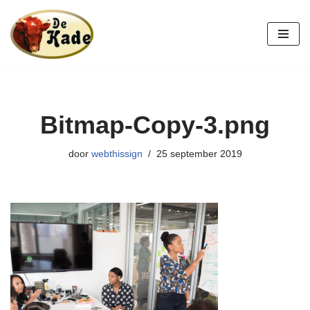
Ga
naar
de
inhoud
Bitmap-Copy-3.png
door
webthissign
25 september 2019