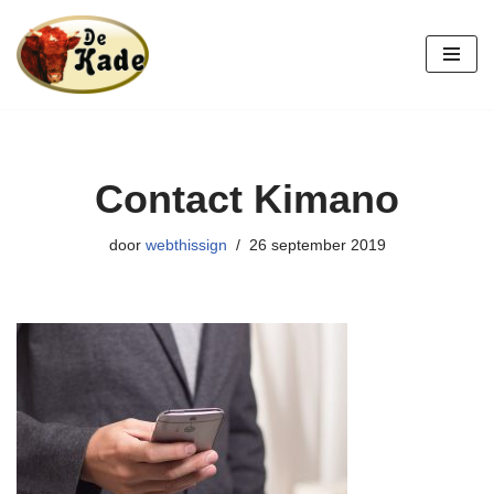
Ga
naar
de
inhoud
Contact Kimano
door
webthissign
26 september 2019