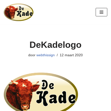
Ga
naar
de
inhoud
DeKadelogo
door
webthissign
12 maart 2020