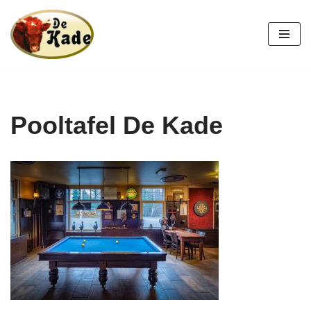
Ga
naar
de
inhoud
Pooltafel De Kade