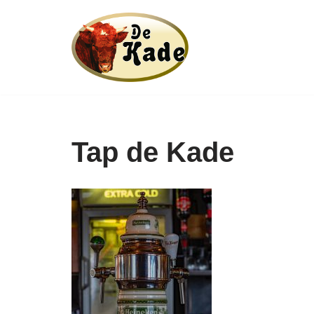
Ga
naar
de
inhoud
Tap de Kade