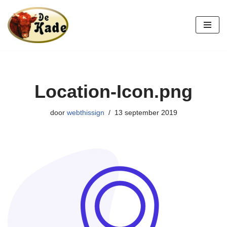
Ga
naar
de
inhoud
Location-Icon.png
door
webthissign
13 september 2019